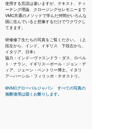
使用する言語は違いますが、テキスト、ティ
ーチング理論、クロージングセレモニーまで
VMC共通のメソッドで学んだ仲間がいろんな
国に住んでいると想像するだけでワクワクし
てきます。
研修修了生たちの写真をご覧ください。（上
段左から、インド、イギリス　下段左から、
イタリア、日本）
協力：インド---ヴァスンドラ・ダス、ロベル
ト・ナラン。イギリス---ポール・ジョン・デ
ィア、ジェーン・ベントリー博士。イタリ
ア---ハーシル・フィリッポ・チオストリ。
©VMCグローバルジャパン　すべての写真の
無断借用は固くお断りします。