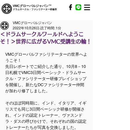
VMCグローバルジャパン™
ドラムサークル・ファシリテーター研修所
VMCグローバルジャパン
2022年10月26日
読了時間: 1分
＜ドラムサークルワールドへようこ
そ！＞世界に広がるVMC受講生の輪！
VMCグローバルファシリテーターの世界へよ
うこそ！
先日レポートでご紹介した通り、10月8－10
日札幌でVMC3日間ベーシック・ドラムサー
クル・ファシリテーター研修プレイショップ
を開催し、新たなDCファシリテーター仲間
が加わり修了しました。
そのほぼ同時期に、インド、イタリア、イギ
リスでも同じ3日間ベーシック研修が開催さ
れ、インドの認定トレーナー、ヴァスンド
ラ・ダスの呼びかけで、それぞれの国の認定
トレーナーたちが写真を交換しました。