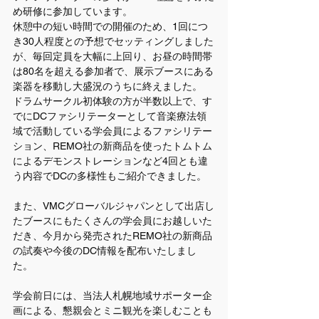
め研修に参加しています。
休憩中の短い時間での開催のため、1回につ
き30人程度との予想でセッティングしました
が、毎回定員を大幅に上回り、お昼の時間帯
は80名を超える参加者で、展示ブースにある
楽器を移動し大盛況のうちに終えました。
ドラムサークル初体験の方が半数以上で、す
でにDCファシリテーターとして音楽療法領
域で活動している学会員によるファシリテー
ション、REMO社の新商品を使ったトムトム
によるデモンストレーションなど4回とも違
う内容でDCの多様性もご紹介できました。
また、VMCグローバルジャパンとして出店し
たブースにもたくさんの学会員にお越しいた
だき、今月から発売されたREMO社の新商品
の試奏や今後のDC情報を配布いたしまし
た。
学会前日には、当法人札幌地域サポーター企
画による、懇親会とミニ観光を楽しむことも