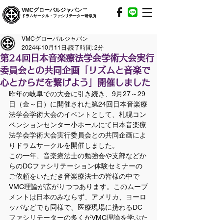
VMCグローバルジャパン™
ドラムサークル・ファシリテーター研修所
VMCグローバルジャパン
2024年10月11日
読了時間: 2分
第24回日本音楽療法学会学術大会実行
委員会との共同企画「リズムと音楽で
心とからだを繋げよう」開催しました
昨年の岐阜での大会に引き続き、9月27～29
日（金～日）に開催された第24回日本音楽療
法学会学術大会のイベントとして、札幌コン
ベンションセンター小ホールにて日本音楽療
法学会学術大会実行委員会との共同企画によ
りドラムサークルを開催しました。
この一年、音楽療法士の勉強会や支部などか
らのDCファシリテーション体験セミナーの
ご依頼をいただき音楽療法士の皆様の中で
VMC理論が広がりつつあります。このムーブ
メントは日本のみならず、アメリカ、ヨーロ
ッパなどでも同様で、医療現場に携わるDC
ファシリテーターの多くがVMC理論を学ぶた