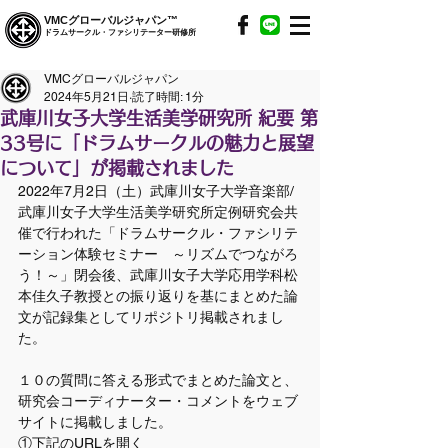
VMCグローバルジャパン™
ドラムサークル・ファシリテーター研修所
VMCグローバルジャパン
2024年5月21日
読了時間: 1分
武庫川女子大学生活美学研究所 紀要 第
33号に「ドラムサークルの魅力と展望
について」が掲載されました
2022年7月2日（土）武庫川女子大学音楽部/
武庫川女子大学生活美学研究所定例研究会共
催で行われた「ドラムサークル・ファシリテ
ーション体験セミナー　～リズムでつながろ
う！～」閉会後、武庫川女子大学応用学科松
本佳久子教授との振り返りを基にまとめた論
文が記録集としてリポジトリ掲載されまし
た。
１０の質問に答える形式でまとめた論文と、
研究会コーディナーター・コメントをウェブ
サイトに掲載しました。
①下記のURLを開く