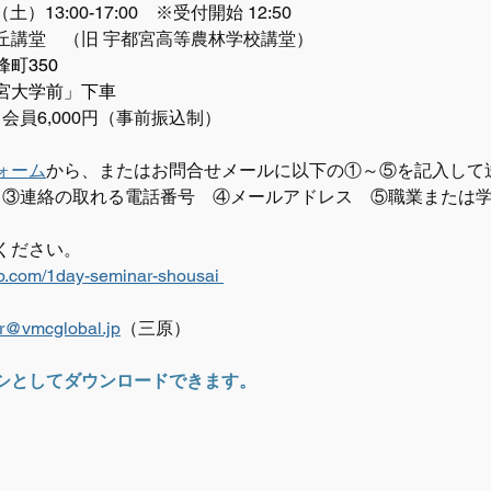
土）13:00-17:00　※受付開始 12:50
丘講堂　（旧 宇都宮高等農林学校講堂）
町350
宮大学前」下車
　会員6,000円（事前振込制）
ォーム
から、またはお問合せメールに以下の①～⑤を記入して
　③連絡の取れる電話番号　④メールアドレス　⑤職業または
ください。
jp.com/1day-seminar-shousai 
r@vmcglobal.jp
（三原）
シとしてダウンロードできます。