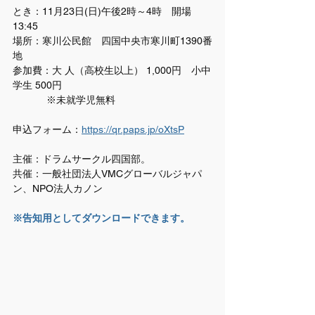
と
き：11月23日(日)午後2時～4時　開場
13:45
場所：寒川公民館　四国中央市寒川町1390番
地
参加費：大 人（高校生以上） 1,000円　小中
学生 500円
            ※未就学児無料
申込フォーム：
https://qr.paps.jp/oXtsP
主催：ドラムサークル四国部。
共催：一般社団法人VMCグローバルジャパ
ン、NPO法人カノン
※告知用としてダウンロードできます。