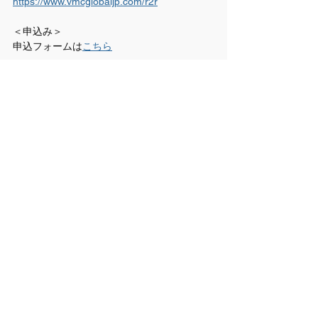
https://www.vmcglobaljp.com/r2r
＜申込み＞
申込フォームは
こちら
※このイベントのチラシとしてダウンロード
できます。