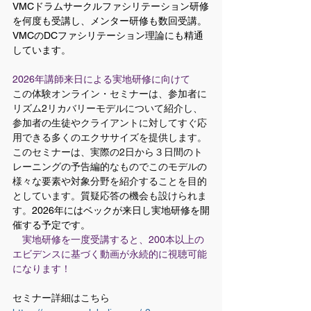
VMCドラムサークルファシリテーション研修
を何度も受講し、メンター研修も数回受講。
VMCのDCファシリテーション理論にも精通
しています。
2026年講師来日による実地研修に向けて
この体験オンライン・セミナーは、参加者に
リズム2リカバリーモデルについて紹介し、
参加者の生徒やクライアントに対してすぐ応
用できる多くのエクササイズを提供します。
このセミナーは、実際の2日から３日間のト
レーニングの予告編的なものでこのモデルの
様々な要素や対象分野を紹介することを目的
としています。質疑応答の機会も設けられま
す。
2026年にはベックが来日し実地研修を開
催する予定です。
　​
実地研修を一度受講すると、200本以上の
エビデンスに基づく動画が永続的に視聴可能
になります！
セミナー詳細はこちら