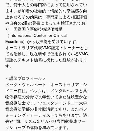
で、何千人もの専門家によって使用されてい
ます。参加者の社会的・情緒的な幸福感を向
上させるその効果は、専門家による相互評価
や自身の2冊の著書によっても検証されてお
り、国際国立医療技術評価機構
（International Center for Clinical 
Excellenc）からも推薦を受けています。
​オーストラリア代表VMC認定トレーナーとし
ても活動し、現在研修で使用されているVMC
理論のテキスト編纂に携わった経験がありま
す。
＜講師プロフィール＞
ベック・ウェルムート　オーストラリア・シ
ドニー在住。ベックは、メンタルヘルスと薬
物依存症の分野で長年働いてきた経験豊かな
音楽療法士です。ウェスタン・シドニー大学
音楽療法学部の非常勤講師であり、またパフ
ォーミング・アーティストでもあります。過
去9年間、リズム２リカバリ専門家養成ワー
クショップの講師を務めています。