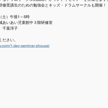
研修受講生のための勉強会とキッズ・ドラムサークルも開催！
日（土）午後1～5時
城あいあい児童館中３階研修室
、千葉淳子
ください。
jp.com/1-day-seminar-shousai