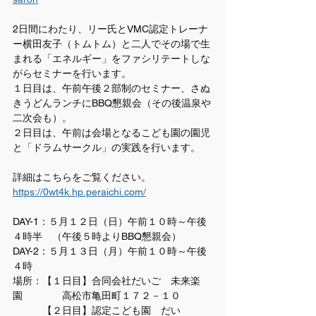
2日間にわたり、リー氏とVMC認定トレーナ
ー横田友子（トムトム）と二人でその場で生
まれる「エネルギー」をファシリテートしな
がらセミナーを行います。
１日目は、午前午後２部制のセミナー、さぬ
きうどんランチにBBQ懇親会（その後温泉や
二次会も）。
２日目は、午前は会場となるこども園の園児
と「ドラムサークル」の実践を行います。
詳細はこちらをご覧ください。
https://0wt4k.hp.peraichi.com/
DAY-1：５月１２日（日）午前１０時～午後
４時半　（午後５時よりBBQ懇親会）
DAY-2：５月１３日（月）午前１０時～午後
４時
場所：【１日目】合同会社だいご　未来楽
園　　　　高松市亀田町１７２－１０
　　　【２日目】認定こども園　だい