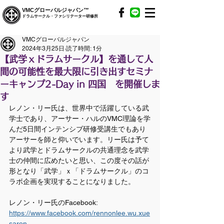
VMCグローバルジャパン™
ドラムサークル・ファシリテーター研修所
VMCグローバルジャパン
2024年3月25日
読了時間: 1分
【武学ｘドラムサークル】を通して人
間の可能性を最大限に引き出すセミナ
ーキャンプ2-Day in 四国 を開催しま
す
レノン・リー氏は、世界中で活躍している武
学士であり、アーサー・ハルのVMC理論を学
んだ5日間インテンシブ研修受講生でもあり
アーサーを師と仰いでいます。リー氏は予て
より武学とドラムサークルの共通理念を武学
士の仲間に広めたいと思い、この度その話が
形となり「武学」ｘ「ドラムサークル」のコ
ラボ企画を実現することになりました。
レノン・リー氏のFacebook:　
https://www.facebook.com/rennonlee.wu.xue
saron