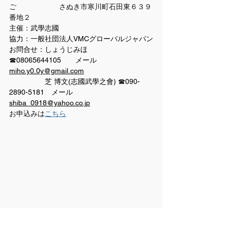
ご　　　　　　さぬき市寒川町石田東６３９
番地２
主催：武學志國
協力：一般社団法人VMCグローバルジャパン
お問合せ：しょうじみほ　  
☎08065644105　　メール 
miho.y0.0y@gmail.com
　　　　　芝 博文(志國武學之會) ☎090-
2890-5181　メール 
shiba_0918@yahoo.co.jp
お申込みは
こちら