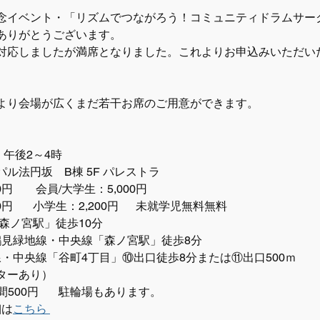
念イベント・「リズムでつながろう！コミュニティドラムサー
ありがとうございます。
対応しましたが満席となりました。これよりお申込みいただい
より会場が広くまだ若干お席のご用意ができます。
）午後2～4時
ル法円坂　B棟 5F パレストラ
0円　　会員/大学生：5,000円
0円       小学生：2,200円      未就学児無料無料
森ノ宮駅」徒歩10分
鶴見緑地線・中央線「森ノ宮駅」徒歩8分
線・中央線「谷町4丁目」⑩出口徒歩8分または⑪出口500ｍ
ターあり）
500円    ​   駐輪場もあります。
細は
こちら 