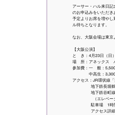
アーサー・ハル来日記
のお申込みをいただき
予定よりお席を増やし
ル待ちとなります。
なお、大阪会場は東京
【大阪公演】
と　き：4月23日（日
場　所：アネックス　パ
参加費：一　般：5,50
	　  中高生：3,30
アクセス：JR環状線「
	　　地下鉄長堀
	　　地下鉄谷町
　　　　　（エレベー
​	　　駐車場　1時間
　　	　　アクセス詳