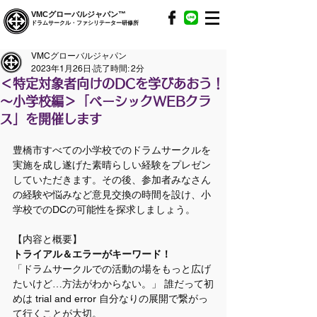
VMCグローバルジャパン™
ドラムサークル・ファシリテーター研修所
VMCグローバルジャパン
2023年1月26日
読了時間: 2分
＜特定対象者向けのDCを学びあおう！
～小学校編＞「ベーシックWEBクラ
ス」を開催します
豊橋市すべての小学校でのドラムサークルを
実施を成し遂げた素晴らしい経験をプレゼン
していただきます。その後、参加者みなさん
の経験や悩みなど意見交換の時間を設け、小
学校でのDCの可能性を探求しましょう。
【内容と概要】
トライアル＆エラーがキーワード！
「ドラムサークルでの活動の場をもっと広げ
たいけど…方法がわからない。」 誰だって初
めは trial and error 自分なりの展開で繋がっ
て行くことが大切。   