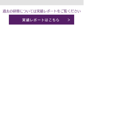
過去の研修については実績レポートをご覧ください
実績レポートはこちら ＞
Full of Smiles
~Photo collection~
フォトコレクション
笑顔がいっぱい
写真集はこちら ＞