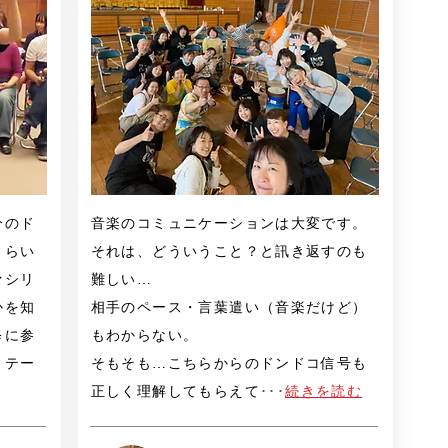
分のド
音楽のコミュニケーションは大変です。
くらい
それは、どういうこと？と訊き返すのも
ァシリ
難しい…
かを知
相手のペース・言葉遣い（音楽だけど）
修に参
もわからない。
リテー
そもそも…こちらからのドンドコ信号も
正しく理解してもらえて
･･･
続きを読む