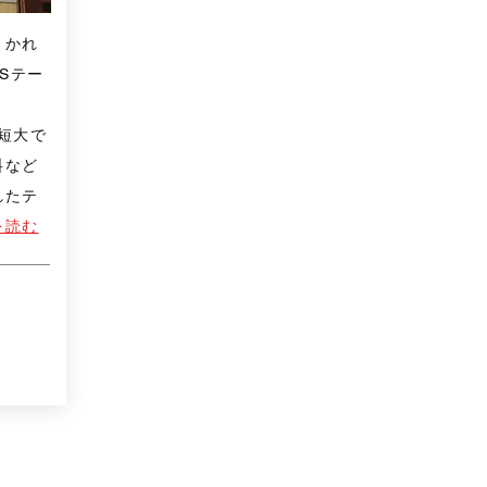
、かれ
Sテー
短大で
料など
れたテ
を読む