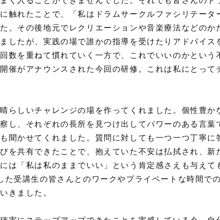
まく入ることができませんでした。それでも皆さんのド
に触れたことで、「私はドラムサークルファシリテータ
た。その後地元でレクリエーションや音楽療法などのか
きましたが、実践の場で誰かの指導を受けたりアドバイス
回数を重ねて慣れていく一方で、これでいいのかという
開催がアナウンスされた今回の研修。これは私にとって
晴らしいチャレンジの場を作ってくれました。個性豊か
察し、それぞれの長所を見つけ出してパワーのある言葉
も聞かせてくれました。質問に対しても一つ一つ丁寧に
びを共有できたことで、抱えていた不安は払拭され、新
らには「私は私のままでいい」という肯定感さえも与えて
した受講生の皆さんとのワークやプライベートな時間で
ていきました。