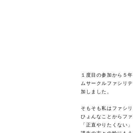
１度目の参加から５年
ムサークルファシリ
加しました。
そもそも私はファシ
ひょんなことからフ
「正直やりたくない」