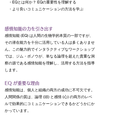
・EQとは何か？ EQの重要性を理解する
・より良いコミュニケーションの方法を学ぶ
感情知能の力を引き出す
感情知能 (EQ) は人間の生物学的本質の一部ですが、
その潜在能力を十分に活用している人は多くありませ
ん。この魅力的でインタラクティブなワークショップ
では、ジム・ボノウが、単なる論理を超えた貴重な洞
察の源である感情知能を理解し、活用する方法を指導
します。
EQ が重要な理由
感情知能は、個人と組織の両方の成功に不可欠です。
人間関係の質は、論理 (頭) と感情 (心) の両方のレベ
ルで効果的にコミュニケーションできるかどうかにか
かっています。
ワークショップのハイライト
• EQ を理解する: ジムは感情知能の生物学を詳しく調
べ、脳が感情を処理する方法と、これらの反応が行動