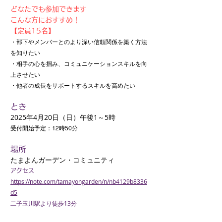
​どなたでも参加できます
こんな方におすすめ！
​【定員15名】
・部下やメンバーとのより深い信頼関係を築く方法
を知りたい
・相手の心を掴み、コミュニケーションスキルを向
上させたい
・他者の成長をサポートするスキルを高めたい
とき
2025年4月20日（日）午後1～5時
受付開始予定：12時50分
場所
たまよんガーデン・コミュニティ
アクセス
https://note.com/tamayongarden/n/nb4129b8336
d5
二子玉川駅より徒歩13分