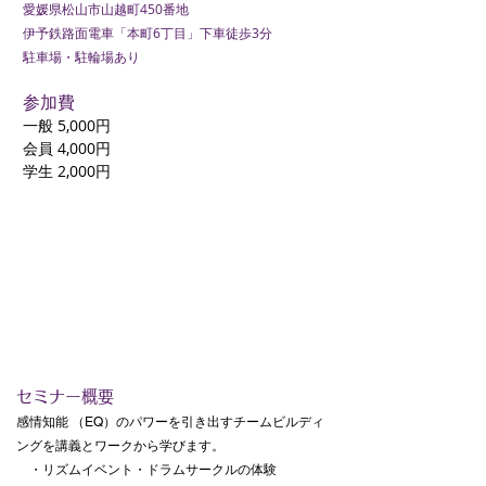
愛媛県松山市山越町450番地
伊予鉄路面電車「本町6丁目」下車徒歩3分
​駐車場・​駐輪場あり
参加費
一般 5,000円
会員 4,000円
​学生 2,000円
​セミナー概要
感情知能 （EQ）のパワーを引き出すチームビルディ
ングを講義とワークから学びます。
・リズムイベント・ドラムサークルの体験