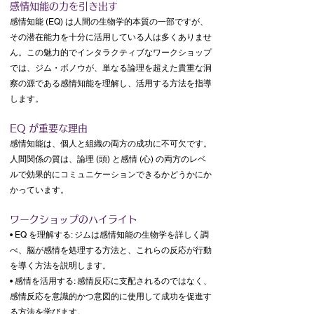
感情知能の力を引き出す
感情知能 (EQ) は人間の生物学的本質の一部ですが、
その潜在能力を十分に活用している人は多くありませ
ん。この魅力的でインタラクティブなワークショップ
では、ジム・ボノウが、単なる論理を超えた貴重な洞
察の源である感情知能を理解し、活用する方法を指導
します。
EQ が重要な理由
感情知能は、個人と組織の両方の成功に不可欠です。
人間関係の質は、論理 (頭) と感情 (心) の両方のレベ
ルで効果的にコミュニケーションできるかどうかにか
かっています。
ワークショップのハイライト
• EQ を理解する: ジムは感情知能の生物学を詳しく調
べ、脳が感情を処理する方法と、これらの反応が行動
を導く方法を説明します。
• 感情を活用する: 感情反応に支配されるのではなく、
感情反応を意識的かつ意図的に使用して成功を促進す
る方法を学びます。