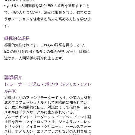
• より良い人間関係を築く: EQ の原則を適用すること
で、他の人とつながり、決定に影響を与え、強力なコ
ラボレーションを促進する能力を高める方法を学びま
す。
継続的な成長
感情的知性は旅です。これらの洞察を得ることで、
EQ の原則を適用する多くの機会が見つかり、目標に
近づき、人間関係の質が向上します。
講師紹介
トレーナー：ジム・ボノウ
（アメリカ・シアト
ル在住）
組織づくりのファシリテーターであり、企業の人材育
成のプロフェッショナルとして国際的に知られてい
る。政策を効果的に伝え、対話によって信頼を 築く
スキルはドラムサークルに生かされている。
ブルーポイント・リーダーシップ・デベロプメント副
社長を務め、マイクロソフト社、ジェネラル・エレク
トリック社、メイヨー・クリニック、セールスフォー
ス社、アメリカン・エクスプレス社などの人材育成に