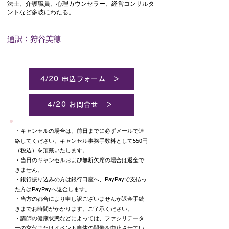
法士、介護職員、心理カウンセラー、経営コンサルタ
ントなど多岐にわたる。
通訳：狩谷美穂
4/20 申込フォーム ＞
4/20 お問合せ ＞
・キャンセルの場合は、前日までに必ずメールで連
絡してください。キャンセル事務手数料として550円
（税込）を頂戴いたします。
・当日のキャンセルおよび無断欠席の場合は返金で
きません。
・銀行振り込みの方は銀行口座へ、PayPayで支払っ
た方はPayPayへ返金します。
・当方の都合により申し訳ございませんが返金手続
きまでお時間がかかります。ご了承ください。
・講師の健康状態などによっては、ファシリテータ
ーの交代またはイベント自体の開催を中止させてい