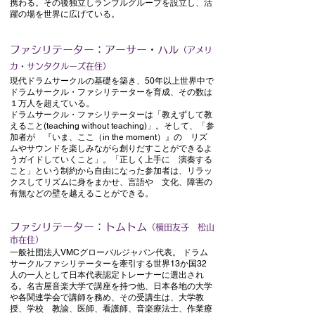
携わる。その後独立しランブルグループを設立し、活
躍の場を世界に広げている。
ファシリテーター：アーサー・ハル
（アメリ
カ・サンタクルーズ在住）
現代ドラムサークルの基礎を築き、50年以上世界中で
ドラムサークル・ファシリテーターを育成、その数は
１万人を超えている。
ドラムサークル・ファシリテーターは「教えずして教
えること(teaching without teaching)」。そして、「参
加者が 『いま、ここ（in the moment）』の リズ
ムやサウンドを楽しみながら創りだすことができるよ
うガイドしていくこと」。「正しく上手に 演奏する
こと」という制約から自由になった参加者は、リラッ
クスしてリズムに身をまかせ、言語や 文化、障害の
有無などの壁を越えることができる。
ファシリテーター：トムトム
（横田友子 松山
市在住）
一般社団法人VMCグローバルジャパン代表。 ドラム
サークルファシリテーターを牽引する世界13か国32
人の一人として日本代表認定トレーナーに選出され
る。名古屋音楽大学で講座を持つ他、日本各地の大学
や各関連学会で講師を務め、その受講生は、大学教
授、学校 教諭、医師、看護師、音楽療法士、作業療