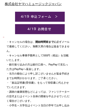
株式会社ヤマハミュージックジャパン
4/19 申込フォーム ＞
4/19 お問合せ
・キャンセルの場合は、
開始時間前までに
必ずメール
で連絡してください。無断欠席の場合は返金できませ
ん。
・キャンセル事務手数料として550円（税込）を頂戴
いたします。
・銀行振り込みの方は銀行口座へ、PayPayで支払っ
た方はPayPayへ返金します。
・当方の都合により申し訳ございませんが返金手続き
までお時間がかかります。ご了承ください。
​・「振込証明書(受領書)」をもって領収書に代えさせ
ていただきます。
・講師の健康状態などによっては、ファシリテーター
の交代またはイベント自体の開催を中止させていただ
く場合がございます。
​・小学生～大学生はイベント当日の学年でお申し込み