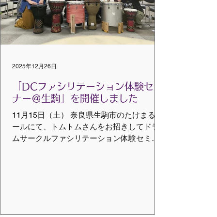
け入れる準備となった。短い時間の中で、
本当に基礎的な事、言い換えるなら根幹と
なる部分を自然体で教わり、準備をする。
正直なところ、理論派の私からすると恐ろ
しさが半分、いやいや音楽は自由だから楽
2025年12月26日
しめればOKというケセラセラ半分。でも講
習会開始前の準備でトムトムが開場を歩き
「DCファシリテーション体験セミ
回りながら音の一番良い所を選んで
ナー＠生駒」を開催しました
11月15日（土） 奈良県生駒市のたけまるホ
ールにて、トムトムさんをお招きしてドラ
ムサークルファシリテーション体験セミナ
ーを開催しました。 昨年は大阪でのワンデ
イ開催でしたが、今年も関西圏を中心に、
福井県や愛知県など遠方からの参加もあり
ました。サブトレーナーのタローさんは北
海道から！ドラムサークルの輪の広がりを
あらためて感じました。 昨年から続けて参