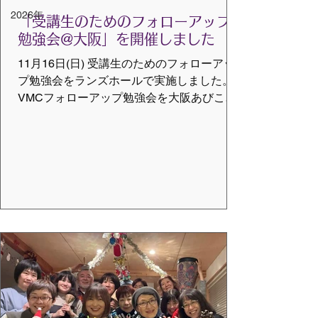
2026年
「受講生のためのフォローアップ
勉強会@大阪」を開催しました
11月16日(日) 受講生のためのフォローアッ
プ勉強会をランズホールで実施しました。
VMCフォローアップ勉強会を大阪あびこで
開催しました。大阪、奈良以外も、北海
道、富山、鳥取、愛知、岐阜、滋賀の遠方
から、VMCの仲間が集まり、テーマに沿っ
ていろいろな話をシェアしました。 テーマ
１ 太鼓がなくてもDC大丈夫！DCの進め
方 テーマ２ 使ってみよう。珍しい楽器！
テーマ３ よろず相談！今まで受講した
VMCの研修で聞けなかったこと こちらで勝
手に決めたテーマに、ベテランから初心者
のファシリテーターまで真剣に取り組んで
いただきました。 10名という少人数でした
が内容の濃い時間でした。 なかなか個人的