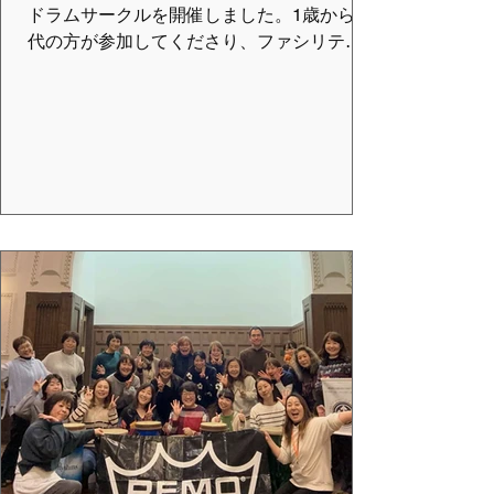
ドラムサークルを開催しました。1歳から60
代の方が参加してくださり、ファシリテー
ター、スタッフを合わせ25名で一期一会の
音楽を楽しみました。 未就学児の子どもた
ちが、4名参加していて、初めは楽器の叩き
方がわからない子もいました。でも、みん
なでやっていると、周りを見て叩き方を知
り、自分で好きに叩き始めます。 どんどん
上手になって行きます。 最後は周りの音を
聞いて合わせることができるようになり、
うまくいった時の達成感を楽しんでいまし
た。2歳の男の子の一番のお気に入り楽器
は"フライパン"でした。 今回は、クリスマ
ス間近だったので、トムトムさんが、クマ
さんベルと鈴を用意してくれていました。
ファシリテーター3名で演奏をし、みんなで
リズムを刻みました。 一人の子が奏でる音
をみんなで大切に、何倍にも素敵にできる
仲間。言葉がしゃべれなくても、初めまし