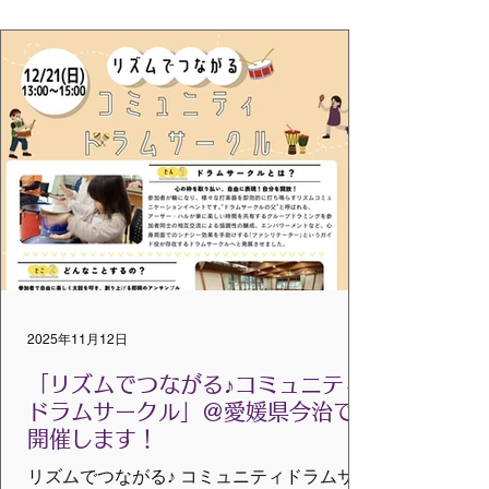
加されている方もおられ、叩きたい！学び
たい！の思い、熱意がとても感じられまし
た。 まずはドラムコール。ファシリテータ
ーのガイドに沿ってタイコの音が重なるこ
とで、少しずつ場の緊張がほどけ、楽しい
雰囲気や一体感が生まれていきました。 ど
んなガイドがあった？なにが起こった？ 叩
いているときの気持ちやその変化を言葉に
して共有することで、同じ時間を過ごして
いても感じ方は多様であることにも気付か
されました。 なによりリズムを通してのつ
ながり、一体感が生まれる過程でファシリ
テーターが行っていること、心掛けている
2025年11月12日
ことは本当にたくさん。テクニックそのも
のの説明だけではなく、なんのために？と
「リズムでつながる♪コミュニティ
いうところもその一つ一つを紐解
ドラムサークル」＠愛媛県今治で
開催します！
リズムでつながる♪ コミュニティドラムサー