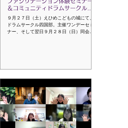
ファシリテーション体験セミナー
＆コミュニティドラムサークル＠
えひめこどもの城」を開催しまし
９月２７日（土）えひめこどもの城にて、
た！
ドラムサークル四国部。主催ワンデーセミ
ナー、そして翌日９月２８日（日）同会場
にてコミュニティドラムサークルを開催し
ました。 体験セミナーではドラムコールか
ら始まり、ファシリテーターがサークルの
中でガイドをするためにどんな事をした
か、その時自分の中でどんな事が起きてい
たかを書き出し、みんなで共有しました。
その後、エクササイズで実際にサークルの
中央に立ち、ファシリテーション体験をし
ました。 翌日のコミュニティドラムサーク
ルでは会場のセッティングから学び、一般
参加者の中でファシリテーションをすると
いうとても貴重な体験をしました。 今回セ
ミナー会場に着いた時、実はとても緊張し
ていたのですが、みんなで音を出し、聴い