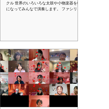
クル 世界のいろいろな太鼓や小物楽器を輪
になってみんなで演奏します。 ファシリテ
ーターに合わせ、時には小さくしたり、大
きくしたり、誰かの音に合わせたり、参加
者全員でつながり一期一会の音楽を創り上
げる時間です。 年齢や音楽経験、障害の有
無は問いません。 小さなお子様からシニア
までご家族そろって参加できます。 と
き：2025年12月21日(日)13:00-15:00 場
所：朝倉ふれあい交流センター(駐車場あり)
https://www.city.imabari.ehime.jp/sports/shis
etsu/syukuhaku_asakura/ 定 員：30名 参
加費：大人2,000円 中学生以下1,000円
未就学児無料 申込み：12月17日
(水)まで https://x.gd/kLEuz
申込QRコードはこちら 申
込QRコード 主催：ばーりースクール 後
援：今治市教育委員会 協力：一社)VMCグロ
ーバルジャパン、 ドラムサー