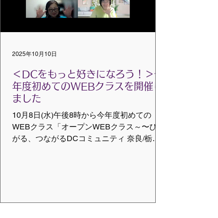
て、同じ時間を共有するうちに心の中が軽
くなっていく感覚がハッキリとわかりまし
た。そしてサークルの中央に立った時、楽
器を介してリズムでどんな関わり方をする
2025年10月10日
か、そこを考えてファシリテートできるよ
うになりたいと思いました。 翌日のドラム
＜DCをもっと好きになろう！＞今
サークルでも、セッティングから携わり、
年度初めてのWEBクラスを開催し
サークルを作る位置、どんな楽器を使うか
ました
10月8日(水)午後8時から今年度初めての
WEBクラス「オープンWEBクラス～〜ひろ
がる、つながるDCコミュニティ 奈良/栃木
編～」を開催しました。 「昨年、大阪で開
催したドラムサークルファシリテーション
体験セミナーを、今回は私の地元、奈良で
開催することになり、その体験セミ...