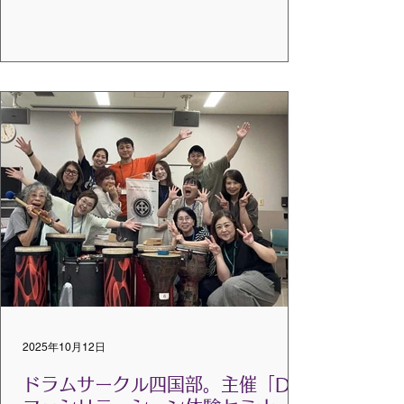
りましたが、受付が始まる頃には雨も止
み、ほっと一安心でした。 受付が始まる
と、会場には未就学児さんから大人まで幅
広い世代の方々が集まり、にぎやかな雰囲
気に包まれました。 子どもたちは思い思い
に楽器を手に取り、家族やスタッフと関わ
りながら楽しそうに過ごしていました。 次
第にそれぞれが興味を持って楽器を鳴らし
始め、笑顔とともに自然と音楽が広がって
いく様子がとても印象的でした。 最初は少
し緊張していた参加者の方々も、終盤には
サークルの中で自由に動き回るようにな
り、 ドラムサークルが“安心して自己表現で
きる空間”を生み出していたことを強く感じ
ました。
記：香川由樹（DC@太宰府サポートスタッ
2025年10月12日
フ） ※ ©VMCグローバルジャパン すべて
の写真の無断借用は固くお断りします。
ドラムサークル四国部。主催「DC