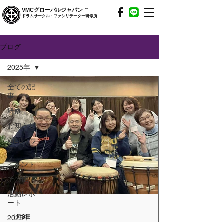
VMCグローバルジャパン™
ドラムサークル・ファシリテーター研修所
ブログ
2025年
全ての記
事
研修
お知らせ
WEBクラ
ス
イベント
その他
活動レポ
ート
1月8日
2025年