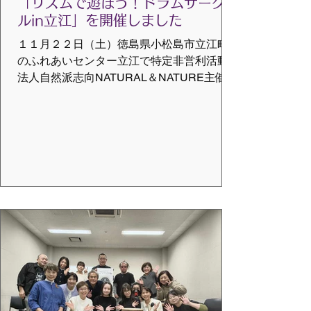
「リズムで遊ぼう！ドラムサーク
す。これからも誰でもが参加できるコミュ
ルin立江」を開催しました
ニティドラムサークルを地域に根
１１月２２日（土）徳島県小松島市立江町
のふれあいセンター立江で特定非営利活動
法人自然派志向NATURAL＆NATURE主催
「リズムで遊ぼう！ドラムサークルin立江」
を開催しました。 徳島でのドラムサークル
はあまり聞かず、体験した方々もまさに初
めてだらけでの開催、ドラムサークルって
どんな楽器？という状態からのスタートだ
った。１３：００からスタートして前半１
時間程度が講習会、後半がドラムサークル
体験のみの参加者を含めての体験会という
構成。講習会は１０名の参加を頂き、本当
に楽器の説明からの講習。そして、ドラム
サークルを作っていく体験、これはまさに
今まで身にまとい凝り固まっていた「これ
はこうだ」という既成概念を外す作業。そ
の後、実際に体験するために来る方々を受