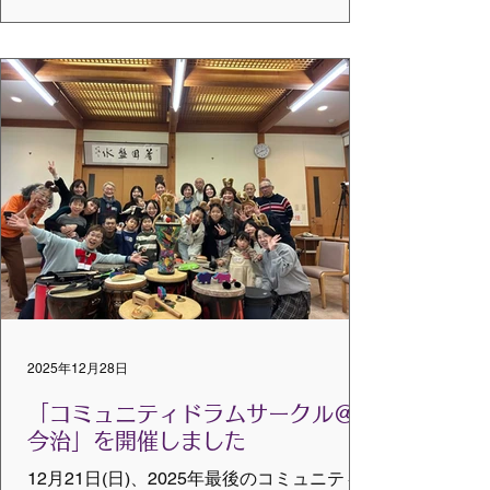
い新幹線で駆けつけてくださいました。 ド
ラムサークル・ファシリテーターとして、
音楽療法士として、そのどちらでも活動さ
れているお仲間たち。経験も活動されてい
る分野や領域もさまざまですが、それぞれ
が“何か”を持ち帰ることができたら、という
願いの基、以下のことを共有してスタート
しました。 ・みんなでいろいろ試して語り
合おう ・参加者全員でアイデアを出しなが
ら進めよう ・分かち合う時間をしっかりと
ろう 4時間という時間があっという間に感じ
られるほど、参加者全員が主体的に、創造
性をもって、さまざまなアイデアを出しな
がら、いろんなことにトライしました。 振
2025年12月28日
り返りの時間も豊かな場となりましたが、
参加者が共通して語ったことは以下に集約
「コミュニティドラムサークル＠
できると思
今治」を開催しました
12月21日(日)、2025年最後のコミュニティ