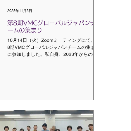
クル四国部。 ※告知用
2025年11月3日
第8期VMCグローバルジャパンチ
ームの集まり
10月14日（火）Zoomミーティングにて、第
8期VMCグローバルジャパンチームの集まり
に参加しました。私自身、2023年からのス
タートでDC歴はまだまだ浅いにも関わら
ず、松山でのインテンシブ合宿で学んで以
来、チームの皆さんの仲間に入れて頂き、
人生の後半戦への歓びを感じています。 普
段は、Facebook等のSNSで全国のドラムサ
ークルの活動方法を拝見し、毎回、エナジ
ーと刺激を頂く仲間！Zoom画面上でお顔を
見ただけでも心が躍りました。 それぞれ自
己紹介をしたのち、今回のテーマ「10周年
に向けてやってみたいこと」をブレイクア