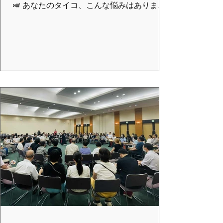
🎺 あなたのタイコ、こんな悩みはありませ
んか？ 「 音がこもる、響きが悪い 」と感じ
る。 プラスティックヘッドの 打面が伸びて
しまった気がする。 フレームの ゴム脚が朽
ちて グラグラする。 🛠️ クラスで挑戦する２
大リペア！ このクラスでは、愛用のタイコ
を 土台から復活 させます。 「自己責任で挑
戦～安全に配慮しながら無理のない範囲で
～」をモットーに、以下のリペアにライブ
で取り組みます。 打面リペア： チューナブ
ルジェンベの伸びてしまった打面を 交換せ
ずに 、最高の音を取り戻すメンテナンスに
挑戦！ 脚の交換： 朽ちた ゴムのフレーム脚
の取り換え にもチャレンジ！安定した演奏
環境を作ります。 🌟 不器用でも大丈夫！ト
ムトムと一緒に実践 リペア経験のない方で
も安心して挑戦できるよう、 不器用を自認
するトムトム が実際に作業を担当します。
ライブ配信で、 「本当に簡単にできるの