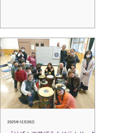
障がい者家族のみなさんとの限られたメン
バーでドラムサークルをやっている地元の
公民館に、市内だけでなく市外からも参加
者があつまってくれました。地元の議員さ
んも興味を持って参加してくださり、中に
は初めてドラムサークルを体験するという
方も多く、年齢も未就学児から大人まで
（令和生まれから昭和生まれまで）スタッ
フ含め32名でリズムコミュニケーションを
楽しむことができました。 様々な太鼓と小
物楽器を、みんなが叩けるように工夫され
たトムトムのファシリテーションでは、誰
もが楽しみながら席を移動して楽器に触れ
る経験ができました。ストップカットを体
験してくれた方は、ノリノリで満面の笑顔
で「たのし～い！」と、ちょっと恥ずかし
そうにしていた女の子も「できた！」と･･･
2025年12月26日
未就学児の男の子は「めっちゃ楽しいね
～」と何度もお母さんに話していたそうで