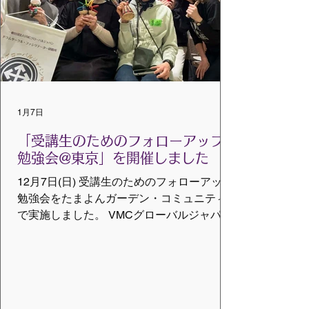
なことは聞きづらいものですが、思い切っ
て告白すると、「なんだ！そうなんだ！」
とか「そうすればいいのか」などぶっちゃ
け話は大切だと実感しました。そのような
場を設けてくれたトムトム、参加してくれ
た仲間に支えられて開催できたことを嬉し
く思います。 ファシリテーターとして、一
1月7日
回り大きくなったかな？ 記：豊 雅子（企画
運営／海外講師招聘部） ※ ©VMCグローバ
「受講生のためのフォローアップ
ルジ
勉強会@東京」を開催しました
12月7日(日) 受講生のためのフォローアップ
勉強会をたまよんガーデン・コミュニティ
で実施しました。 VMCグローバルジャパン
に長年通訳・翻訳で携わっている速水葉子
さんが運営する“たまよんガーデン・コミュ
ニティ”に11名が集まり、トムトム（横田友
子）さんを囲んでフォローアップ研修をし
ました。 お二方は、はるばる富山から朝早