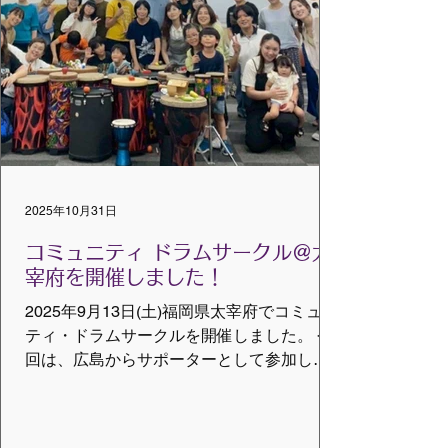
ウトルームに分かれ、意見を出し合いまし
た。私は、「全国ツアーみたいにしてコミ
ュニティドラムサークルがやってきたらい
いなあ」などと経費度外視でお気楽に意見
を出してしまいました。 また、グループ仲
間からの「みんなで海外に行く！」の意見
には、思わず心の中で「WAO!」と叫んでい
ました。最後に各グループからの様々な興
味深い意見を全員でシェアして、より一
2025年10月31日
層、夢が膨らみました。 長い人生の中で、
大人になってから新しく人と出会うことは
コミュニティ ドラムサークル＠太
難しい
宰府を開催しました！
2025年9月13日(土)福岡県太宰府でコミュニ
ティ・ドラムサークルを開催しました。 今
回は、広島からサポーターとして参加しま
した。 当日、太宰府へ向かう道中では大雨
が降り、参加者の皆さんが無事に会場まで
到着できるだろうかと不安な気持ちにもな