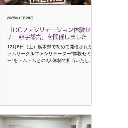
てでも、失敗も下手っぴも関係なく、心を
ゆるめ、和になりリズムでつながる一期一
2025年12月28日
会の音楽。 弊会が携わるコミュニティドラ
ムサークルは、3回目。コミュニティドラム
「DCファシリテーション体験セミ
サークルの楽
ナー＠宇都宮」を開催しました
12月6日（土）栃木県で初めて開催されたド
ラムサークルファシリテーター"体験セミナ
ー"をトムトムとの2人体制で担当いたしま
した。 参加者は、栃木県内をはじめ、東
京・神奈川・千葉・埼玉・茨城・福島・宮
城と、各地から教員、看護師、音楽療法士
など多種多様な職種の22名の皆さまにお集
まりいただきました。 ドラムサークルをこ
れから始めようとされている方から、すで
にご活躍されている方までが一堂に会し、
基本を学ぶ大変貴重な機会となりました。
私自身にとっても、トレーナーとして多く