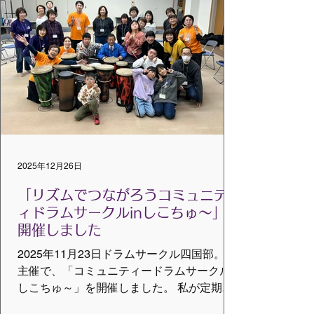
の学びを得ることができ、忘れられない研
修会となりました。 記：三原典子（当セミ
ナー実行委員、トレーナー） ※ ©VMCグロ
ーバルジャパン すべての写真の無断借用
は固くお断りします。
2025年12月26日
「リズムでつながろうコミュニテ
ィドラムサークルinしこちゅ〜」を
開催しました
2025年11月23日ドラムサークル四国部。の
主催で、「コミュニティードラムサークルin
しこちゅ～」を開催しました。 私が定期的
に精神科ディケアのメンバーさんと、また