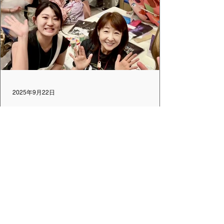
2025年9月22日
第25回日本音楽療法学会学術大会
に出展しました
2025年9月5日(金)-7日(日)茨城県 つくば国際
会議場で開催された「第25回日本音楽療法
学会学術大会」に出展し、展示ブースには
多くの方にお立ち寄りいただきました。 す
でにドラムサークルを体験された方も多
く、一定の認知度が得られていることを実
感いたしました。 また、興味や関心を示さ