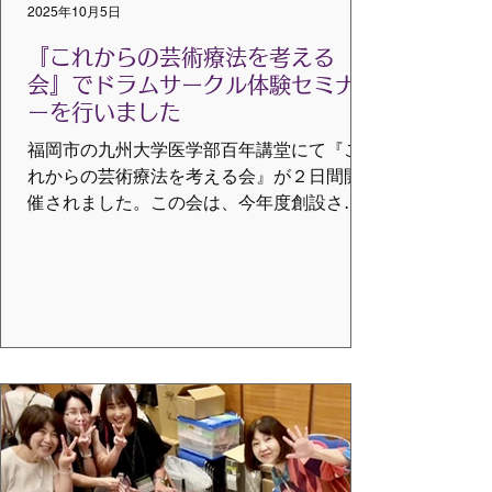
2025年10月5日
か？」を皆さんと一緒に検証！失敗しにく
い手順とコツ を観察・実践形式で徹底解説
『これからの芸術療法を考える
し
会』でドラムサークル体験セミナ
ーを行いました
福岡市の九州大学医学部百年講堂にて『こ
れからの芸術療法を考える会』が２日間開
催されました。この会は、今年度創設され
た『日本臨床芸術療法協会』主催で、表現
療法、アートセラピー、ダンスセラピー、
音楽療法、心理療法、書道療法、ドラムサ
ークル講師が一堂に会し全国の様々な専門
分野の方...