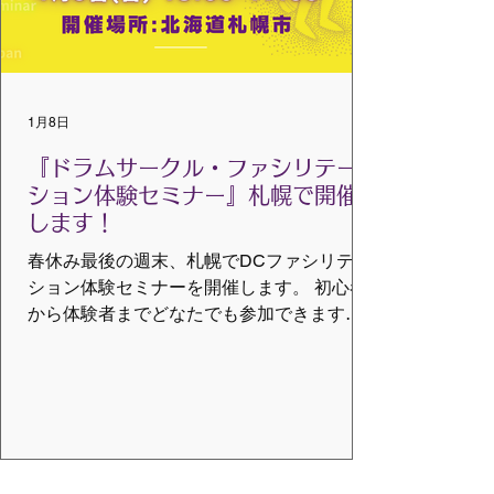
社団法人VMCグローバルジャパン 協力：札
幌ドラムサークル ※告知用としてダウンロ
ードできます。
1月8日
『ドラムサークル・ファシリテー
ション体験セミナー』札幌で開催
します！
春休み最後の週末、札幌でDCファシリテー
ション体験セミナーを開催します。 初心者
から体験者までどなたでも参加できます。
対象者 リズム・音楽に興味がある方 人と人
をつなぐお仕事をしている方 みんなで何か
ワクワクすることに興味がある方 とき：
2026年4月5日（日）13:00-17:00 開場
12:45 場所：カムオンホール 札幌市
豊平区中の島２条１丁目３−２５ 地下鉄南北