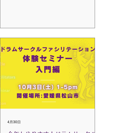
人と人をつなぐお仕事をしている方 みんな
で何かワクワクすることに興味がある方 と
き：2026年9月21日（日）13:30-17:30 開
場 13:15 場所：トークネットホール仙台 (仙
台市民会館) 第一教養室 B1F 仙台市
青葉区桜ヶ丘公園4-1 地下鉄南北線「勾当台
公園」駅下車「公園２」出口から、徒歩約
１０分 地下鉄東西線「大町西公園」
駅下車「西１」出口から、徒歩約１０分 ト
レーナー：千葉 淳子、横田 友子 受講料：す
べて税込み（事前振込み制） 会 員
5,500円 非会員 6,600円 シニア
5,500円（70歳以上） お申込み方法：申込フ
ォームから、またはお問合せメールに以下
の①～⑤を記入して送ってください。 ①氏
名 ②住所 ③連絡の取れる電話番号 ④
メールアドレス ⑤職業または学校名 主
4月30日
催：一般社団法人VMCグローバルジャパ
ン...