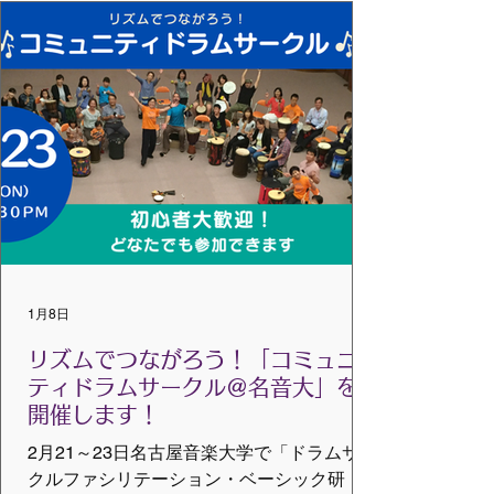
線「中の島駅」/ 中央バス「中の島停留所」
すぐそば トレーナー：米澤倫子、横田友子
受講料： すべて税込み（事前振込み制）
会 員 5,500円 非会員 6,600円
学 生 2,200円 （30歳以下） お申込み方
法： 申込フォーム から、またはお問合せメ
ールに以下の①～⑤を記入して送ってくだ
さい。 ①氏名 ②住所 ③連絡の取れる電
話番号 ④メールアドレス ⑤職業または
学校名 研修後、同会場で17:30よりイベント
「リズムでつながろう！コミュニティドラ
ムサークル」も企画しています。 ※受講生
1月8日
のみなさまは 無料で ご参加いただけます。
リズムでつながろう！「コミュニ
ティドラムサークル＠名音大」を
開催します！
2月21～23日名古屋音楽大学で「ドラムサー
クルファシリテーション・ベーシック研