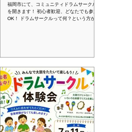
福岡市にて、コミュニティドラムサークル
を開きます！ 初心者歓迎、どなたでも参加
OK！ ドラムサークルって何？という方から
玄人さんまでお待ちしています！ ドラムサ
ークルとは？ 年齢性別障害の有無を問わ
ず、みんなで輪になって 世界のいろいろな
タイコや小物楽器を演奏する音楽活動で
す。 音楽経験や特別な技術は必要ありませ
ん。 どなたでも参加出来ます。 100人で叩
こう！ とき ：８月２日（日） １９：４
０ 受付開始 ２０：００ ドラムサ
ークル ２１：３０ 終了 ※１
６：３０終了予定 場所 ：なみきスクエア
大音楽堂 福岡市東区千早４丁目２１ 参加
費：２，５００円（事前予約） ※
当日参加は＋５００円 ファシリテーター：
ポール、トムトム 申込み詳細はチラシをご
覧ください。 主催：渦女打楽団 協力：一般
社団法人VMCグローバルジャパン ※告知用