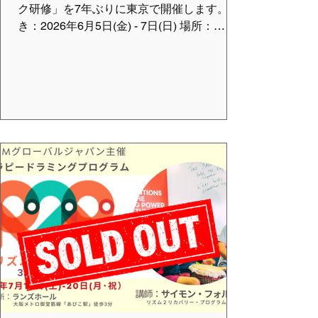
ク研修」を7年ぶりに東京で開催します。 と
き：2026年6月5日(金) - 7日(日) 場所：
MACHIDA響きの森ホール （ソノリティ音
楽学園） 東京都町田市玉川学園6-2-7
小田急線玉川学園前北口から徒歩５分 受講
料：（すべて税込み） 一般
66,000円 学生(30歳以下) 22,000円 フレ
ンズ会員 55,000円 ベーシック会
員 50,000円 インテンシブ会員
50,000円 メンター会員 33,000円 お申
込み方法： 申込フォーム よりお申込みく
ださい。 詳細はこちらをご覧ください。
https://www.vmcglobaljp.com/basic-shousai