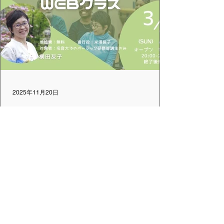
2025年11月20日
＜DCFを学ぼう！＞「ベーシック
研修フォローアップWEBクラス」
を開催します
実地研修での学びを振返るための研修フォ
ローアップWEBクラスを開催します。 ※2
月21-23日名古屋音楽大学でのベーシック研
修参加者のためのWEBクラスです。 【内容
概要】 研修のフィードバック、伝え忘れた
こと。 最大の学びのシェア。研修後の自分