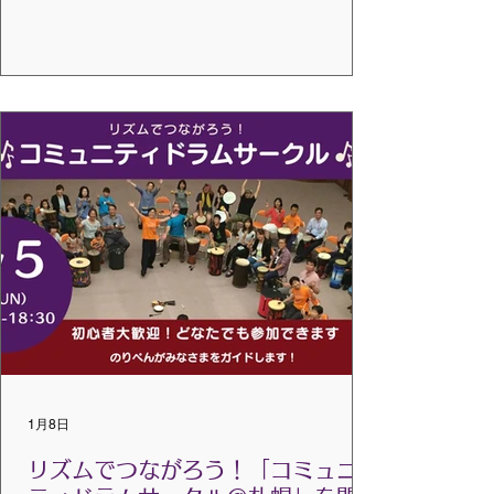
無料 フレンズ会員：1,000円 一般：2,000円
一般学生：1,000円 ※会員は、アーカイブ動
画を今期中（9月末まで）見ることができま
す。 【内容と概要】 「子どものための音楽
療法サークル『音の輪』」の運営に携わっ
て約20年。 これまでに数々の助成金・補助
金・委託金を頂いて活動してきました。 助
成金・補助金・委託金のそれぞれの違い
や、申請に当たっての留意点などについて
お話しようと思います。 【プレゼンタープ
ロフィール】 牛田 聖子 （うしだ きよ
こ） 音楽療法士・ピアニスト・作曲
家・ドラムサークルファシリテーター 東京
音楽大学 作曲科卒業。 1987年よりシャン
ソン歌手・童謡歌手のピアノ伴奏者として
演奏活動を始める。 現在は、ノードフ・ロ
1月8日
ビンズ音楽療法士として主に発達障がいの
子どもや青年を対象に即興中心で音楽療法
リズムでつながろう！「コミュニ
のセッションを行なう他、.