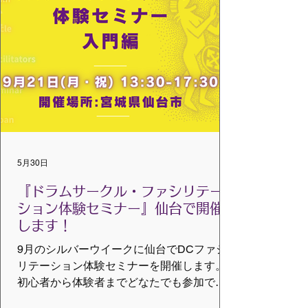
了予定 場所 ：立江公民館 （立江小学校
横） 参加費：１００円 申込詳細はチラシを
ご覧ください。 主催：（特非）自然派志向
NATURAL＆NATURE 協力：一般社団法人
VMCグローバルジャパン ※告知用としてダ
ウンロードできます。
5月30日
『ドラムサークル・ファシリテー
ション体験セミナー』仙台で開催
します！
9月のシルバーウイークに仙台でDCファシ
リテーション体験セミナーを開催します。
初心者から体験者までどなたでも参加でき
ます。 対象者 リズム・音楽に興味がある方