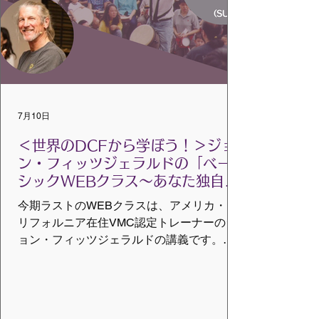
は研修のお申し込みフォームにて一括で承
ります。ホテルへの直接予約はできません
のでご注意ください ） お申込み方法：申込
フォーム よりお申込みください。 詳細は
こちらをご覧ください。
https://www.vmcglobaljp.com/basic-shousai
7月10日
＜世界のDCFから学ぼう！＞ジョ
ン・フィッツジェラルドの「ベー
シックWEBクラス～あなた独自の
『プレゼンス』を育む～」を開催
今期ラストのWEBクラスは、アメリカ・カ
します
リフォルニア在住VMC認定トレーナーのジ
ョン・フィッツジェラルドの講義です。タ
イトルは「あなた独自の『プレゼンス』を
育む」です。 どなたでも受講できます。
【とき】 9月6日（日）午前9時半～11時
※多少延びることがあります。 【受講料】