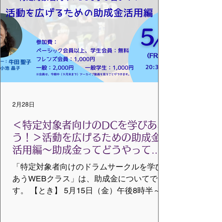
意義な研修をお届けできるよう尽力してま
いります。 研修の詳細はこちら
https://www.vmcglobaljp.com/r2r-training-
2026 問合せ先：support@vmcglobal.jp
2月28日
＜特定対象者向けのDCを学びあお
う！＞活動を広げるための助成金
活用編〜助成金ってどうやっても
らうの？〜「ベーシックWEBクラ
「特定対象者向けのドラムサークルを学び
ス」を開催します
あうWEBクラス」は、助成金についてで
す。 【とき】 5月15日（金）午後8時半～9
時半 ※多少延びることがあります。 【受
講料】 ベーシック以上の会員、学生会員：