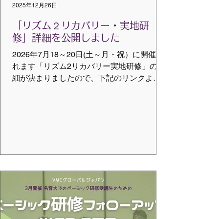
2025年12月26日
※告知用としてダウンロードできます。
「リズム２リカバリー・実地研
修」詳細を公開しました
2026年7月18～20日(土～月・祝）に開催さ
れます「リズム2リカバリー実地研修」の詳
細が決まりましたので、下記のリンクより
ご覧ください。
https://www.vmcglobaljp.com/r2r-training-
2026 尚、先行申込については、先に公開し
た通りです。 こちらも併せて合わせてごら
んください。
https://www.vmcglobaljp.com/post/r2r-info-
senkouyoyaku ご不明な点がございました
ら、下記までお問い合わせください。 問合
せ先：support@vmcglobal.jp