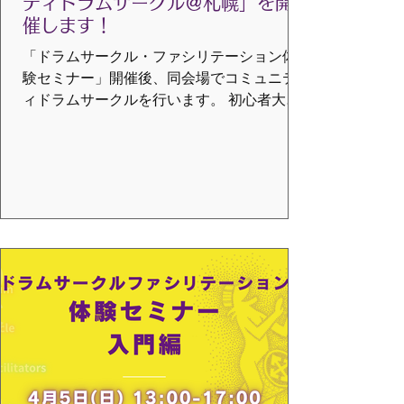
ティドラムサークル＠札幌」を開
催します！
「ドラムサークル・ファシリテーション体
験セミナー」開催後、同会場でコミュニテ
ィドラムサークルを行います。 初心者大歓
迎！どなたでも参加できます。 ドラムサー
クルとは？ 世界のいろいろなタイコや小物
楽器を 輪になってみんなで演奏します。 年
齢や音楽経験は問いません。 小さなお子様
からシニアまで ご家族そろって参加できま
す。 と き：4月5日(日)午後5時半～6時半 場
所：カムオンホール 札幌市豊平区中の島
２条１丁目３−２５ 地下鉄南北線「中の島
駅」/ 中央バス「中の島停留所」すぐそば フ
ァシリテーター：米澤 倫子 参加費：大 人
1,000円 中学生以下 500円 ※未就学児無料
※同日開催のセミナー参加者無料 申込
フォームは こちら お問合せ：
support@vmcglobal.jp （米澤） 主催：一般