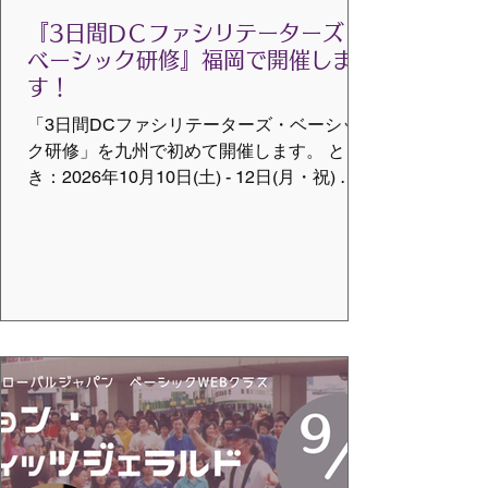
『3日間DＣファシリテーターズ・
ベーシック研修』福岡で開催しま
す！
「3日間DCファシリテーターズ・ベーシッ
ク研修」を九州で初めて開催します。 と
き：2026年10月10日(土) - 12日(月・祝) 場
所：MEIJIKAN 福岡県筑後市山ノ井
138-23 JR鹿児島本線「羽犬塚駅」駅前すぐ
受講料：（すべて税込み） 一
般 66,000円 学生(30歳以
下) 22,000円 フレンズ会員 55,000
円 ベーシック会員 50,000円 インテン
シブ会員 50,000円 メンター会員
33,000円 ※研修会場（2階）の上階（3・4
階）が宿泊施設になっています 。 本研修に
合わせて貸し切りにしておりますので、そ
のままご宿泊も可能です。 （ご宿泊の予約