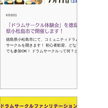
としてダウンロードできます。
6月22日
「ドラムサークル体験会」を徳島
県小松島市で開催します！
徳島県小松島市にて、コミュニティドラム
サークルを開きます！ 初心者歓迎、どなた
でも参加OK！ ドラムサークルって何？とい
う方から玄人さんまでお待ちしています！
ドラムサークルとは？ 年齢性別障害の有無
を問わず、みんなで輪になって 世界のいろ
いろなタイコや小物楽器を演奏する音楽活
動です。 音楽経験や特別な技術は必要あり
ません。 どなたでも参加出来ます。 ドラム
サークル体験会 とき ：７月１１日（土）
１回目：１０：３０－１１：３０ ２回目：
１３：３０－１４：３０ ※１６：３０終