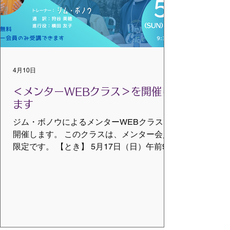
4月10日
＜メンターWEBクラス＞を開催し
ます
ジム・ボノウによるメンターWEBクラスを
開催します。 このクラスは、メンター会員
限定です。 【とき】 5月17日（日）午前9時
半～11時半 トレーナー：ジム・ボノウ 通
訳：狩谷美穂 進行役：横田友子 【受講料】
無料 ※このクラスは動画配信はありませ
ん。 【受講対象者】 メンター会員 会員に
なりたい方はこちらから
https://www.vmcglobaljp.com/member ©VMC