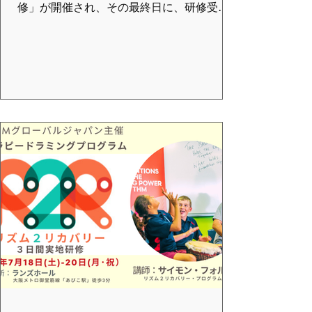
修」が開催され、その最終日に、研修受講
生とトムトムによる「コミュニティドラム
サークル」を開催します。 このイベント
は、研修の最終課程として行われます。 初
心者大歓迎！どなたでも参加できます。 ド
ラムサークルとは？ 世界のいろいろなタイ
コや小物楽器を 輪になってみんなで演奏し
ます。 年齢や音楽経験は問いません。 小さ
なお子様からシニアまで ご家族そろって参
加できます。 と き：2月23日(月・祝) 午後3
時～4時半 （開場：午後3時） 場所：名古屋
音楽大学 DOホール 名古屋市中村区稲
葉地町7－1 ファシリテーター：横田友子と
研修受講生 参加費：無料 （事前申込制）
申込フォームは こちら お問合せ：
support@vmcglobal.jp （米澤） 主催：一般
社団法人VMCグローバルジャパン 協力：名
古屋音楽大学 ​ めいおんDCサークル REMO
Inc. ​ 株式会社ヤマハミュージックジャパン