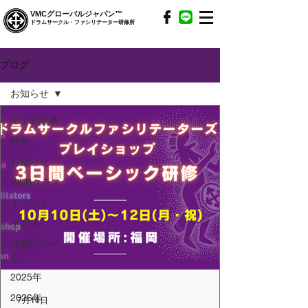
VMCグローバルジャパン™
ドラムサークル・ファシリテーター研修所
ブログ
お知らせ
全ての記事
研修
お知らせ
WEBクラス
イベント
その他
活動レポー
ト
2025年
2026年
7月10日