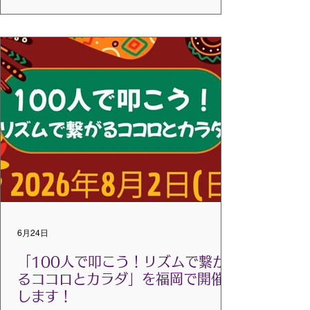
ベーシック以上の会員、学生会員：無料 フ
レンズ会員：1,000円 一般：2,000円 一般学
生：1,000円 ※会員は、アーカイブ動画を今
期中（9月末まで）見ることができます。
【内容と概要】 私たちは一人ひとり、独自
の視点で世界を捉え、体験しています。社
会的な役割や周囲からの期待、外側からの
影響といったものを一枚めくった心の奥底
には、私たちがどう感じ、どう関わり、ど
う表現するかを形作る、本質的な「内なる
声」が存在しています。 そこは、直感や自
発性が湧き上がる場所です。しかし、慌た
だしい日常や、外の世界ばかりに目を向け
がちな環境の中では、私たちはこの深い部
6月24日
分にある自分の「プレゼンス」との繋がり
を見失い、内面を育むことをつい後回しに
「100人で叩こう！リズムで繋が
してしまいがちです。...
るココロとカラダ」を福岡で開催
します！