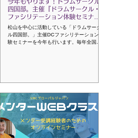
今年もやります！ドラムサークル
四国部。主催『ドラムサークル・
ファシリテーション体験セミナ
ー』開催のお知らせ
松山を中心に活動している「ドラムサーク
ル四国部。」主催DCファシリテーション体
験セミナーを今年も行います。毎年全国各
地からDCファシリテーターが集まり、実践
に即役立つ学びの場を提供し続け10年。上
記セミナーの他、ベーシック研修などの受
講生のための勉強会や懇親会、翌日10月4日
(日)には、ベーシック研修受講生のための勉
強会とキッズ・ドラムサークルも開催しま
す！ とき：2026年10月3日（土）午後1～5
時 場所：えひめこどもの城あいあい児童館
中３階研修室 トレーナー：横田友子 詳しく
はこちらをご覧ください。
https://www.vmcglobaljp.com/1day-seminar-
shousai1 申込フォームはこちら