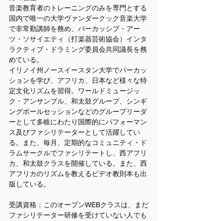
音楽教育者のトレーニングのみを専門とする
国内で唯一の大学ヴァンダークック音楽大学
で非常勤講師を務め、パーカッシブ・アー
ツ・ソサイエティ（打楽器芸術協会）インタ
ラクティブ・ドラミング委員会共同議長を務
めている。
イリノイ州ノースイースタン大学でパーカッ
ションを学び、アフリカ、日本など様々な特
定文化リズムを習得。ワールドミュージッ
ク・アンサンブル、和太鼓グループ、シンギ
ングボールセッションなどのグループリーダ
ーとして多岐にわたり国際的にパフォーマン
ス及びファシリテーターとして活躍してい
る。また、毎月、定期的なコミュニティ・ド
ラムサークルでファシリテートし、西アフリ
カ、和太鼓クラスを開催している。また、西
アフリカのリズムを教えるビデオ教則本も出
版している。
受講資格：このオープンWEBクラスは、まだ
ファシリテーター研修を受けていない人でも