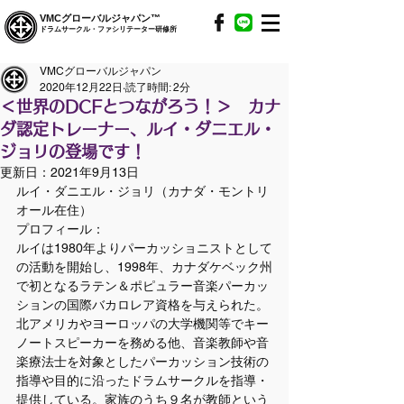
VMCグローバルジャパン™
ドラムサークル・ファシリテーター研修所
VMCグローバルジャパン
2020年12月22日
読了時間: 2分
＜世界のDCFとつながろう！＞ カナ
ダ認定トレーナー、ルイ・ダニエル・
ジョリの登場です！
更新日：
2021年9月13日
ルイ・ダニエル・ジョリ（カナダ・モントリ
オール在住）
プロフィール：
ルイは1980年よりパーカッショニストとして
の活動を開始し、1998年、カナダケベック州
で初となるラテン＆ポピュラー音楽パーカッ
ションの国際バカロレア資格を与えられた。
北アメリカやヨーロッパの大学機関等でキー
ノートスピーカーを務める他、音楽教師や音
楽療法士を対象としたパーカッション技術の
指導や目的に沿ったドラムサークルを指導・
提供している。家族のうち９名が教師という