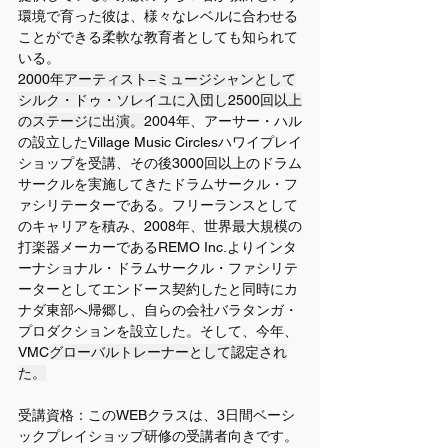
環境で育った彼は、様々なレベルに合わせる
ことができる柔軟な教育者としても知られて
いる。
2000年アーティスト−ミュージシャンとして
シルク・ドゥ・ソレイユに入団し2500回以上
のステージに出演。
2004年、アーサー・ハル
の設立したVillage Music Circlesハワイプレイ
ショップを受講、その後3000回以上のドラム
サークルを実施してきたドラムサークル・フ
ァシリテーターである。フリーランスとして
のキャリアを積み、2008年、世界最大規模の
打楽器メーカーであるREMO Inc.よりインタ
ーナショナル・ドラムサークル・ファシリテ
ーターとしてエンドース契約したと同時にカ
ナダ東部へ帰郷し、自らの会社バラタンガ・
プロダクションを設立した。そして、今年、
VMC
グローバルトレーナーとして認定され
た。
受講資格：このWEBクラスは、3日間ベーシ
ックプレイショップ研修の受講者向きです。