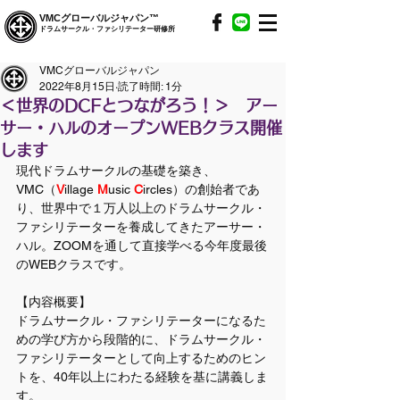
VMCグローバルジャパン™
ドラムサークル・ファシリテーター研修所
VMCグローバルジャパン
2022年8月15日
読了時間: 1分
＜世界のDCFとつながろう！＞ アー
サー・ハルのオープンWEBクラス開催
します
現代ドラムサークルの基礎を築き、
VMC（
V
illage 
M
usic 
C
ircles）の創始者であ
り、世界中で１万人以上のドラムサークル・
ファシリテーターを養成してきたアーサー・
ハル。ZOOMを通して直接学べる今年度最後
のWEBクラスです。
【内容概要】
ドラムサークル・ファシリテーターになるた
めの学び方から段階的に、ドラムサークル・
ファシリテーターとして向上するためのヒン
トを、40年以上にわたる経験を基に講義しま
す。