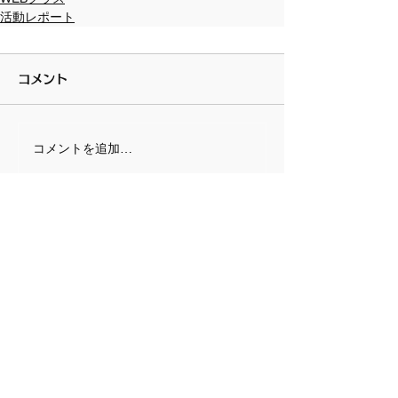
活動レポート
コメント
コメントを追加…
VMCグローバルジャパン™
ドラムサークル・ファシリテーター研修所
Ⓒ 2020 vmcglobaljp
お問い合わせ
​
利用規約
​
プライバシーポリシー