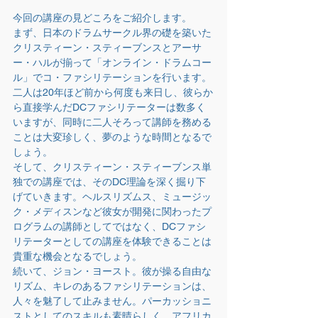
今回の講座の見どころをご紹介します。
まず、日本のドラムサークル界の礎を築いた
クリスティーン・スティーブンスとアーサ
ー・ハルが揃って「オンライン・ドラムコー
ル」でコ・ファシリテーションを行います。
二人は20年ほど前から何度も来日し、彼らか
ら直接学んだDCファシリテーターは数多く
いますが、同時に二人そろって講師を務める
ことは大変珍しく、夢のような時間となるで
しょう。
そして、クリスティーン・スティーブンス単
独での講座では、そのDC理論を深く掘り下
げていきます。ヘルスリズムス、ミュージッ
ク・メディスンなど彼女が開発に関わったプ
ログラムの講師としてではなく、DCファシ
リテーターとしての講座を体験できることは
貴重な機会となるでしょう。
続いて、ジョン・ヨースト。彼が操る自由な
リズム、キレのあるファシリテーションは、
人々を魅了して止みません。パーカッショニ
ストとしてのスキルも素晴らしく、アフリカ