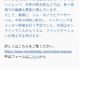
ンジェンベ、日本の和太鼓などでは、各々現
地での修練も豊富に積んでいます。
そして、最後に、ジム・ボノウとアーサー・
ハル。今年のGWに来日し、インテンシブ＆
メンター研修を行う予定でした。今回はオン
ラインで二人からリズム・ファシリテーショ
ンの考え方を学びます。
詳しくはこちらをご覧ください。
https://www.vmcglobaljp.com/online-banzai
申込フォームは
こちら
から
WEBクラス
お知らせ
コメント